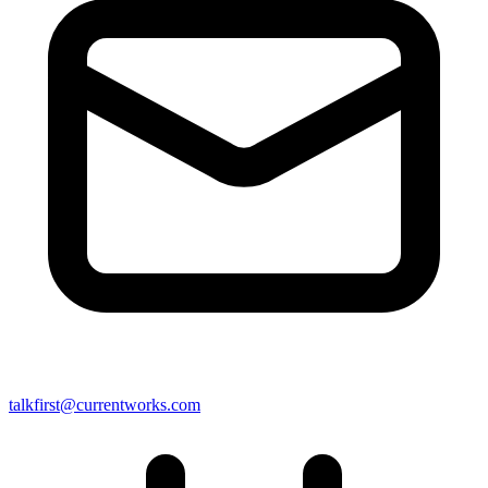
talkfirst@currentworks.com