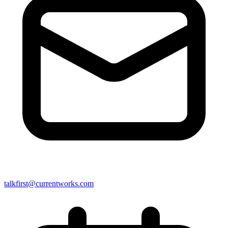
talkfirst@currentworks.com