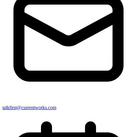
talkfirst@currentworks.com