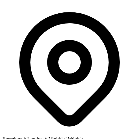
Barcelona // Londres // Madrid // Múnich