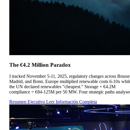
The €4.2 Million Paradox
I tracked November 5-11, 2025, regulatory changes across Brussel
Madrid, and Bonn. Europe multiplied renewable costs 6-10x whil
the UN declared renewables "cheapest." Storage + €4.2M
compliance = €84-125M per 50 MW. Four strategic paths analyse
Resumen Ejecutivo
Leer Información Completa