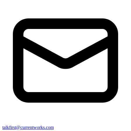
talkfirst@currentworks.com